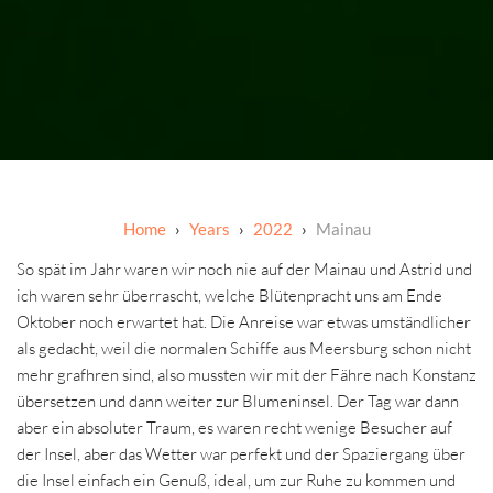
Years
2022
Mainau
So spät im Jahr waren wir noch nie auf der Mainau und Astrid und
ich waren sehr überrascht, welche Blütenpracht uns am Ende
Oktober noch erwartet hat. Die Anreise war etwas umständlicher
als gedacht, weil die normalen Schiffe aus Meersburg schon nicht
mehr grafhren sind, also mussten wir mit der Fähre nach Konstanz
übersetzen und dann weiter zur Blumeninsel. Der Tag war dann
aber ein absoluter Traum, es waren recht wenige Besucher auf
der Insel, aber das Wetter war perfekt und der Spaziergang über
die Insel einfach ein Genuß, ideal, um zur Ruhe zu kommen und